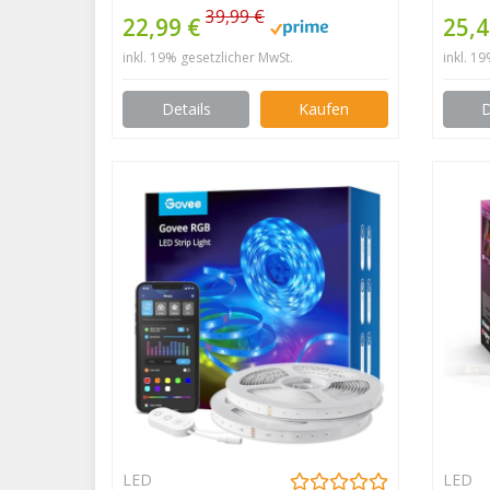
32,8Ft Wasserdicht IP65
Warm
39,99 €
22,99 €
25,4
RGB 5050 300(2×150) LED
Weiß
inkl. 19% gesetzlicher MwSt.
inkl. 1
Stripes mit Smart Bluetooth
Light
Kontroller+40Tasten
Warm
Details
Kaufen
D
Fernbedienung+ 12V
für 
Netzteil für Haus, Garten,
Dek
Dekoration
LED
LED