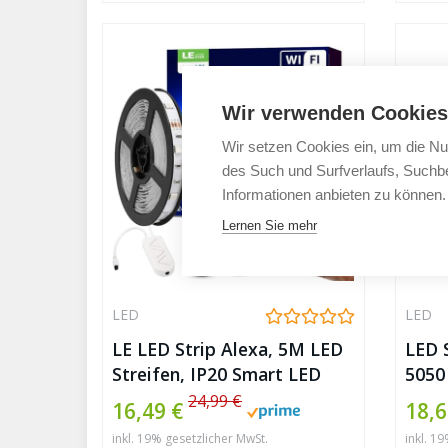
Verstellbare Helligkeiten für
für 
Haus, Party usw.
Schr
Wir verwenden Cookies
Wir setzen Cookies ein, um die Nu
des Such und Surfverlaufs, Suchbe
Informationen anbieten zu können.
Lernen Sie mehr
LED
LED
LE LED Strip Alexa, 5M LED
LED S
Streifen, IP20 Smart LED
5050 
Leiste inkl. Fernbedienung,
60 L
24,99 €
16,49 €
18,6
WiFi 5050 LED Band
Warm
inkl. 19% gesetzlicher MwSt.
inkl. 1