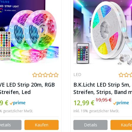
LED
VE LED Strip 20m, RGB
B.K.Licht LED Strip 5m
treifen, Led
Streifen, Strips, Band m
erkette mit
Farbwechsel, Stripes m
19,95 €
9 €
12,99 €
bedienung, 16 Mio.
Fernbedienung, Lichtb
9% gesetzlicher MwSt.
inkl. 19% gesetzlicher MwSt.
en, App-Steuerung,
selbstklebend, LED Leis
k Sync, Dimmbar,
Lichterkette bunt,
etails
Kaufen
Details
Kauf
wechsel 5050 LED Band
Lichtleiste