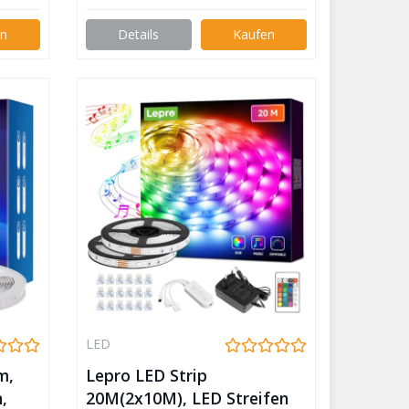
Lichter, RGB Dimmbar
Lichtleiste Light, Lichtband
en
Details
Kaufen
Leiste, Bunt Kette für Party
Weihnachten Deko
LED
m,
Lepro LED Strip
,
20M(2x10M), LED Streifen