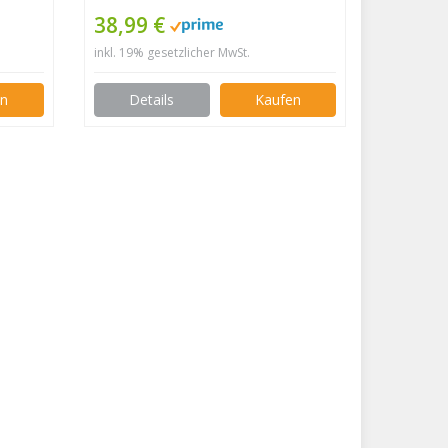
Musik Lichterkette mit
38,99 €
c,
Fernbedienung, Band
inkl. 19% gesetzlicher MwSt.
 und
Lichter, RGB Dimmbar
Lichtleiste Light, Lichtband
en
Details
Kaufen
Leiste, Bunt Kette für Party
Weihnachten Deko