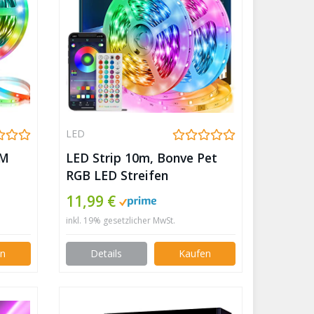
LED
2M
LED Strip 10m, Bonve Pet
RGB LED Streifen
Wasserdicht, Farbwechsel
11,99 €
th
LED Lichterkette mit
inkl. 19% gesetzlicher MwSt.
Fernbedienung, App-
0
steuerung, Musikmodus,
en
Details
Kaufen
Timer-Einstellung, LED Band
für Haus Schlafzimmer TV
nkdek
KücheDeko