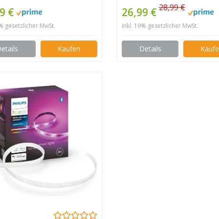
weiß, Band Lichter,
App-steuerung,
28,99 €
9 €
26,99 €
 Dimmbar Lichtleiste
Farbwechsel, Musik Syn
9% gesetzlicher MwSt.
inkl. 19% gesetzlicher MwSt.
, Lichtband Leiste,
funktioniert mit Alexa
weiss Kette Stripes
Google Assistant
etails
Kaufen
Details
Kauf
Party Weihnachten DIY
o