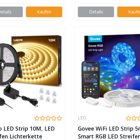
etails
Kaufen
Details
Kauf
LED
o LED Strip 10M, LED
Govee WiFi LED Strip 5
fen Lichterkette
Smart RGB LED Streifen