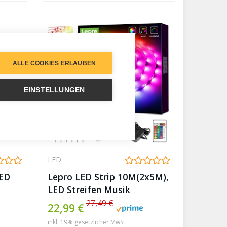
Party,SMD 5050 LED Bänder
ALLE COOKIES ERLAUBEN
EINSTELLUNGEN
LED
LED
Lepro LED Strip 10M(2x5M),
LED Streifen Musik
Lichterkette mit
27,49 €
22,99 €
Fernbedienung, Band
inkl. 19% gesetzlicher MwSt.