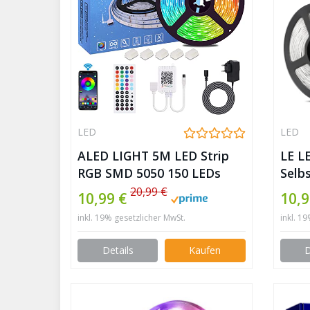
LED
LED
ALED LIGHT 5M LED Strip
LE L
RGB SMD 5050 150 LEDs
Selb
Bluetooth LED Streifen, LED
mit 
20,99 €
10,99 €
10,9
Band, 12V Netzteil & 44 Key
3000
inkl. 19% gesetzlicher MwSt.
inkl. 1
Fernbedienung, Smart App
Warm
Steuerung LED Stripes
Band
Details
Kaufen
D
Lichtband Leiste Band
usw.
Beleuchtung