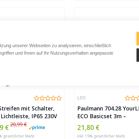
Schlafzimmer Zuhause
ankdek
tzung unserer Webseiten zu analysieren, einschließlich
griffen und Ihnen auf Ihr Nutzungsverhalten angepasste
LED
treifen mit Schalter,
Paulmann 704.28 Your
Lichtleiste, IP65 230V
ECO Basicset 3m –
EDs/M (2 Meter,
Warmweiß
20,99 €
9 €
21,80 €
weiß)
9% gesetzlicher MwSt.
inkl. 19% gesetzlicher MwSt.