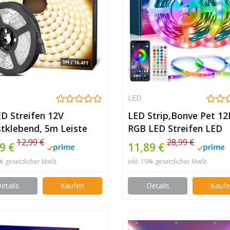
LED
ED Streifen 12V
LED Strip,Bonve Pet 1
stklebend, 5m Leiste
RGB LED Streifen LED
300 Stück 2835 LEDs,
Lichterkette mit
12,99 €
28,99 €
9 €
11,89 €
 Kelvin 1200 Lumen
Fernbedienung,Bluetoo
9% gesetzlicher MwSt.
inkl. 19% gesetzlicher MwSt.
weiß DIY Flexibel LED
APP Steuerbar,Sync zur
 für Innen Heim Küche
Musik,Farbwechsel 505
etails
Kaufen
Details
Kauf
LED Band Klebeband
Selbstklebende für
Schlafzimmer,TV,Schra