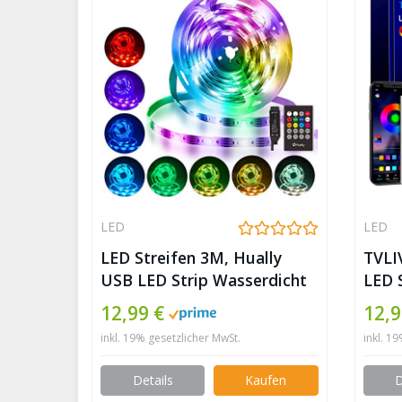
LED
LED
LED Streifen 3M, Hually
TVLI
USB LED Strip Wasserdicht
LED S
LED Band RGB mit
Licht
12,99 €
12,9
Fernbedienung, LED Leiste
Fern
inkl. 19% gesetzlicher MwSt.
inkl. 1
Lichtband mit 8
Farb
Farbwechsel, Musik
Musi
Details
Kaufen
D
synchronisieren, 4 Modi,
Farb