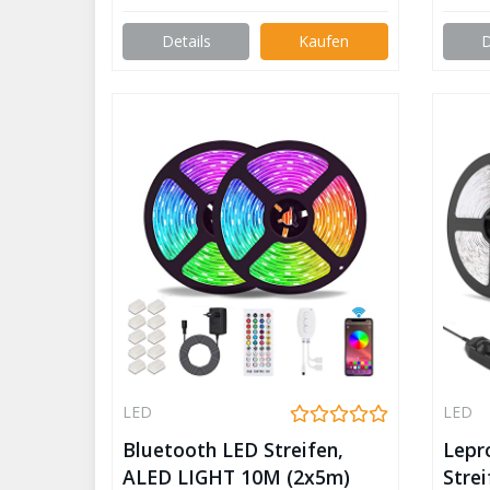
Lichterkette für
Haus,Küche,Party,TV,
Details
Kaufen
D
Lichtband Kompatibel mit
Alexa, Google Home [nur
2.4GHz]
LED
LED
Bluetooth LED Streifen,
Lepr
ALED LIGHT 10M (2x5m)
Strei