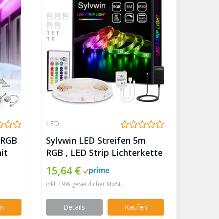
LED
, RGB
Sylvwin LED Streifen 5m
it
RGB , LED Strip Lichterkette
it
mit Fernbedienung,LED
15,64 €
and
Stripes Lichtband
inkl. 19% gesetzlicher MwSt.
te,
Selbstklebend mit 16
Farbwechsel,4 Modi für
en
Details
Kaufen
Zuhause,Schlafzimmer,TV,Schrankdeko,