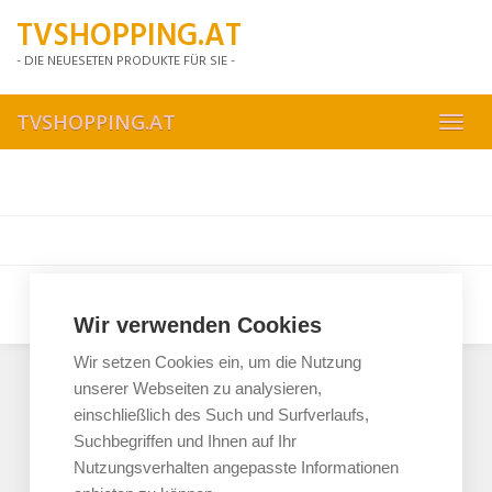
Skip
TVSHOPPING.AT
to
main
- DIE NEUESETEN PRODUKTE FÜR SIE -
content
TVSHOPPING.AT
Toggl
navig
AGB
Datenschutzerklärung
Haftungsausschluss
Impressum
Wir verwenden Cookies
Wir setzen Cookies ein, um die Nutzung
unserer Webseiten zu analysieren,
einschließlich des Such und Surfverlaufs,
Suchbegriffen und Ihnen auf Ihr
Nutzungsverhalten angepasste Informationen