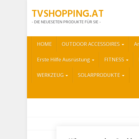
Skip
TVSHOPPING.AT
to
main
- DIE NEUESETEN PRODUKTE FÜR SIE -
content
HOME
OUTDOOR ACCESSOIRES
A
Erste Hilfe Ausrüstung
FITNESS
WERKZEUG
SOLARPRODUKTE