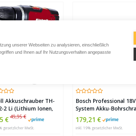
tzung unserer Webseiten zu analysieren, einschließlich
griffen und Ihnen auf Ihr Nutzungsverhalten angepasste
ell Akkuschrauber TH-
Bosch Professional 18V
-2 Li (Lithium Ionen,
System Akku-Bohrschr
 1,3 Ah, 2 Gang, 24 Nm,
GSR 18V-21 (max.
49,95 €
5 €
179,21 €
erät, Koffer)
Drehmoment: 55 Nm, in
9% gesetzlicher MwSt.
inkl. 19% gesetzlicher MwSt.
2×2,0 Ah Akku, Ladeger