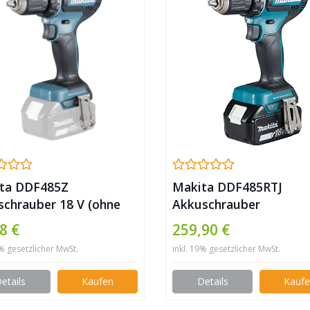
ta DDF485Z
Makita DDF485RTJ
schrauber 18 V (ohne
Akkuschrauber
, ohne Ladegerät),
8 €
259,90 €
 Silber
9% gesetzlicher MwSt.
inkl. 19% gesetzlicher MwSt.
etails
Kaufen
Details
Kauf