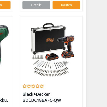
)
39tlg.-Zubehör-Set, in
en
Details
Kaufen
Tasche) – Amazon Edition
Black+Decker
Akku,
BDCDC18BAFC-QW
und
Bohrschrauber (18V, 2X Li-