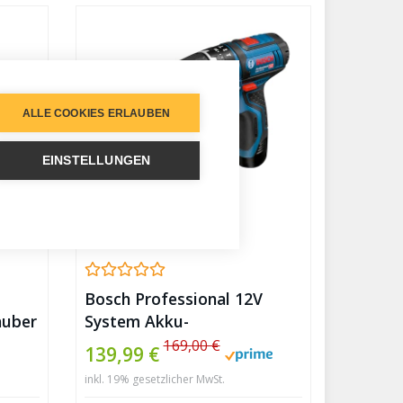
ALLE COOKIES ERLAUBEN
EINSTELLUNGEN
Bosch Professional 12V
auber
System Akku-
Schlagbohrschrauber GSB
169,00 €
139,99 €
kl.
12V-15 (inkl. 2×2.0 Ah Akku,
inkl. 19% gesetzlicher MwSt.
ät
Ladegerät GAL 12V-20,