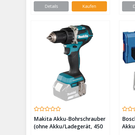
Details
Kaufen
D
Makita Akku-Bohrschrauber
Bosc
(ohne Akku/Ladegerät, 450
Akku
W, 18 V) DDF484Z,
(inkl