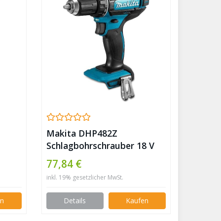
Makita DHP482Z
Schlagbohrschrauber 18 V
(ohne Akku, ohne
77,84 €
Ladegerät), Blau, Silber,
inkl. 19% gesetzlicher MwSt.
Small
en
Details
Kaufen