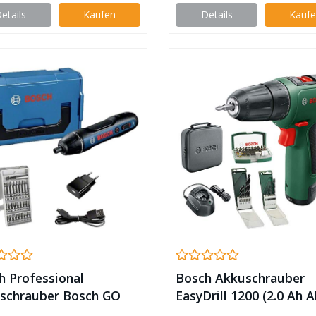
GAL 18 V-20, in L-BOXX
etails
Kaufen
Details
Kauf
h Professional
Bosch Akkuschrauber
schrauber Bosch GO
EasyDrill 1200 (2.0 Ah 
. 25-tlg. Bit-Set,
12-Volt-System, Bohr- 