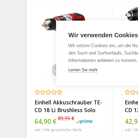
Wir verwenden Cookies
Wir setzen Cookies ein, um die Nu
des Such und Surfverlaufs, Suchbe
Informationen anbieten zu können.
Lernen Sie mehr
Einhell Akkuschrauber TE-
Einh
CD 18 Li Brushless Solo
CD 12
Power X-Change (Li-Ion, 18
12 V,
89,95 €
64,90 €
42,9
V, 2 Gang, 60 Nm, LED Licht,
Ladeg
inkl. 19% gesetzlicher MwSt.
inkl. 1
ohne Akku und Ladegerät)