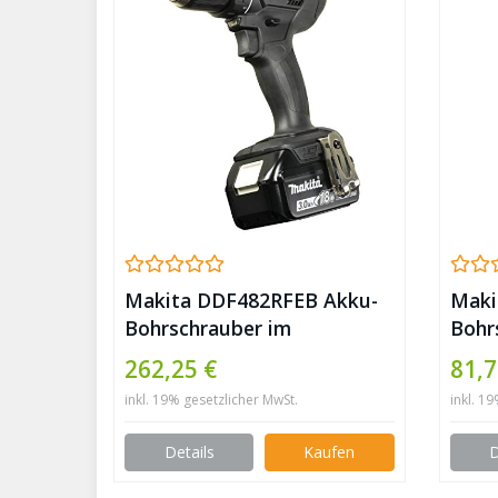
Makita DDF482RFEB Akku-
Maki
Bohrschrauber im
Bohr
Transportkoffer DDF 482
Akku
262,25 €
81,7
RFEB 2×18,0V-LI 3,0Ah, 1 W,
Blau,
inkl. 19% gesetzlicher MwSt.
inkl. 1
18 V, Schwarz
Details
Kaufen
D