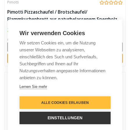
Pimotti
Pimotti Pizzaschaufel / Brotschaufel/
Flammkuchenbrett aus naturbelassenem Sperrholz
für Pizzastein (2er Set)
24,99 €
Wir verwenden Cookies
inkl. 19% gesetzlicher MwSt.
Wir setzen Cookies ein, um die Nutzung
Details
unserer Webseiten zu analysieren,
einschließlich des Such und Surfverlaufs,
Kaufen
Suchbegriffen und Ihnen auf Ihr
Nutzungsverhalten angepasste Informationen
anbieten zu können.
Lernen Sie mehr
ALLE COOKIES ERLAUBEN
EINSTELLUNGEN