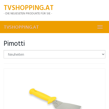
Skip
TVSHOPPING.AT
to
main
- DIE NEUESETEN PRODUKTE FÜR SIE -
content
TVSHOPPING.AT
Toggl
navig
Pimotti