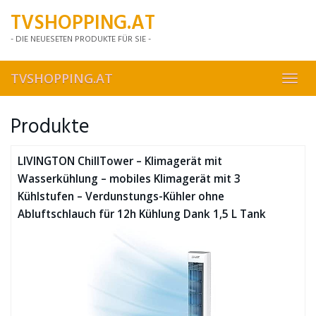
Skip
TVSHOPPING.AT
to
main
- DIE NEUESETEN PRODUKTE FÜR SIE -
content
TVSHOPPING.AT
Toggl
navig
Produkte
LIVINGTON ChillTower – Klimagerät mit
Wasserkühlung – mobiles Klimagerät mit 3
Kühlstufen – Verdunstungs-Kühler ohne
Abluftschlauch für 12h Kühlung Dank 1,5 L Tank