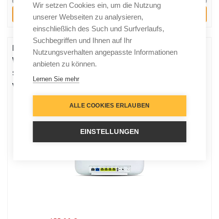
Wir setzen Cookies ein, um die Nutzung
Kaufen
unserer Webseiten zu analysieren,
einschließlich des Such und Surfverlaufs,
Suchbegriffen und Ihnen auf Ihr
Deutsche Telekom Speedport Smart 3 (R) | Basis für
Nutzungsverhalten angepasste Informationen
WLAN-Mesh, Magenta SmartHome integriert,
anbieten zu können.
schnelles WLAN mit bis zu 2500 Mbit/s und
Lernen Sie mehr
verbesserter Reichweite, 40823377
ALLE COOKIES ERLAUBEN
EINSTELLUNGEN