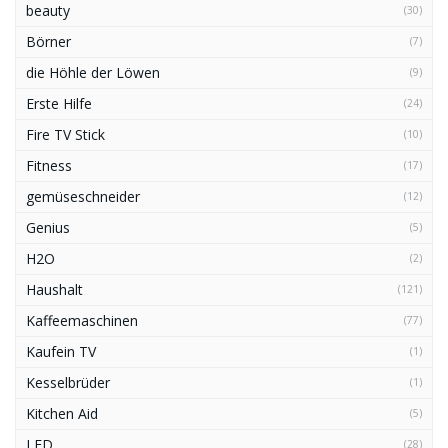
beauty
(30)
Börner
(7)
die Höhle der Löwen
(9)
Erste Hilfe
(24)
Fire TV Stick
(10)
Fitness
(17)
gemüseschneider
(12)
Genius
(5)
H2O
(2)
Haushalt
(121)
Kaffeemaschinen
(77)
Kaufein TV
(1)
Kesselbrüder
(1)
Kitchen Aid
(5)
LED
(28)