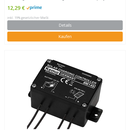
Anschluss, Überstromschutz, für Solarpanel
12,29 €
Batterielampe LED Beleuchtung
inkl. 19% gesetzlicher MwSt.
Details
Kaufen