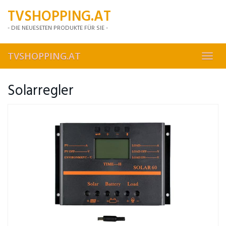
Skip
TVSHOPPING.AT
to
main
- DIE NEUESETEN PRODUKTE FÜR SIE -
content
TVSHOPPING.AT
Toggl
navig
Solarregler