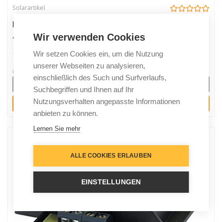
Solarartikel
Modul Solarladeregler Solar Laderegler 12V/6A/10A
Wir verwenden Cookies
427336
10,92 €
Wir setzen Cookies ein, um die Nutzung
unserer Webseiten zu analysieren,
inkl. 19% gesetzlicher MwSt.
einschließlich des Such und Surfverlaufs,
Details
Suchbegriffen und Ihnen auf Ihr
Nutzungsverhalten angepasste Informationen
Kaufen
anbieten zu können.
Lernen Sie mehr
ALLE COOKIES ERLAUBEN
EINSTELLUNGEN