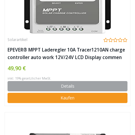
Solarartikel
EPEVER® MPPT Laderegler 10A Tracer1210AN charge
controller auto work 12V/24V LCD Display commen
negative Erdung- Tracer1210AN
49,90 €
inkl. 19% gesetzlicher MwSt.
Details
Kaufen