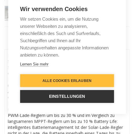
Wir verwenden Cookies
Wir setzen Cookies ein, um die Nutzung
unserer Webseiten zu analysieren,
einschließlich des Such und Surfverlaufs,
Suchbegriffen und Ihnen auf Ihr
Menu
Nutzungsverhalten angepasste Informationen
anbieten zu können.
Eingebauter Bluetooth Dongle: Kein Zusatzgerät für
Smartphone Kopplung via Bluetooth mehr nötigDie Smart
Lernen Sie mehr
Solar Regler der neuesten Generation verfügen im
Gegensatz zu Ihren Vorgängern über ein integriertes
Bluetooth Modul wodurch sich die Geräte bequem per App
ALLE COOKIES ERLAUBEN
über Smartphone oder Tablet Steuern, Einstellen und
Auslesen lassen High-Speed MPP-Tracker der neusten
EINSTELLUNGEN
GenerationInsbesondere bei bedecktem Himmel, wenn die
Lichtintensität sich ständig verändert, verbessert ein extrem
schneller MPPTRegler den Energieertrag im Vergleich zu
PWM-Lade-Reglern um bis zu 30 % und im Vergleich zu
langsameren MPPT-Reglern um bis zu 10 % Battery Life:
intelligentes Batteriemanagement Ist der Solar-Lade-Regler
nicht in der Lage, die Batterie innerhalb eines Tages bis zu