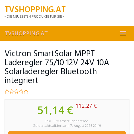
Skip
TVSHOPPING.AT
to
main
- DIE NEUESETEN PRODUKTE FÜR SIE -
content
TVSHOPPING.AT
Toggl
navig
Victron SmartSolar MPPT
Laderegler 75/10 12V 24V 10A
Solarladeregler Bluetooth
integriert
112,27 €
51,14 €
inkl. 19% gesetzlicher MwSt.
Zuletzt aktualisiert am: 7. August 2026 20:49