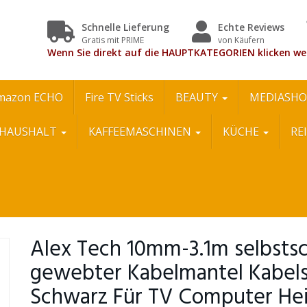
Schnelle Lieferung
Echte Reviews
Gratis mit PRIME
von Käufern
Wenn Sie direkt auf die HAUPTKATEGORIEN klicken we
mazon ECHO
Fire TV Sticks
BEAUTY
MEDIASHO
HAUSHALT
KAFFEEMASCHINEN
KÜCHE
RE
Alex Tech 10mm-3.1m selbsts
gewebter Kabelmantel Kabels
Schwarz Für TV Computer He