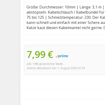
Größe: Durchmesser: 10mm | Länge: 3,1 m | F
abstöpseln. Kabelschlauch / Kabelbündel fü
75 bis 125 | Schmelztemperatur: 230. Der K
kann schnell und einfach mit einer Schere a
Katze kaut diesen Kabelmantel nicht gerne. D
7,99 €
inkl. 19% gesetzlicher MwSt.
Zuletzt aktualisiert am: 7. August 2026 07:59