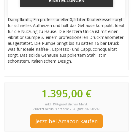
EINSTELLUNGEN
Kompaktmodell mit klassisch italienischem Design. Bei der
Bezzera Unica ist bereits eine PID-Temperaturfunktion
integriert. Diese steuert die Brühtemperatur und
Dampfkraft., Ein professioneller 0,5 Liter Kupferkessel sorgt
für schnelles Aufheizen und hält das Gehäuse kompakt. Ideal
für die Nutzung zu Hause. Die Bezzera Unica ist mit einer
Vibrationspumpe & einem professionellen Druckmanometer
ausgestattet. Die Pumpe bringt bis zu satten 16 bar Druck
was für ideale Kaffee-, Espresso- und Cappuccinoqualität
sorgt. Das solide Gehäuse aus poliertem Stahl ist in
schönstem, italienischem Design.
1.395,00 €
inkl. 19% gesetzlicher MwSt.
Zuletzt aktualisiert am: 7. August 2026 05:46
Jetzt bei Amazon kaufen