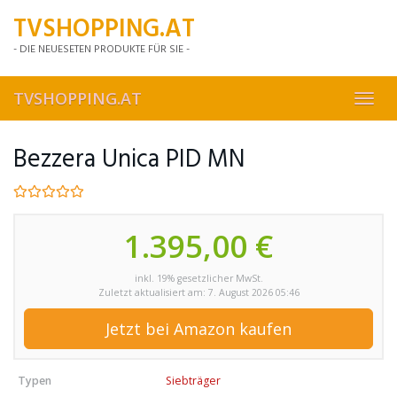
Skip
TVSHOPPING.AT
to
main
- DIE NEUESETEN PRODUKTE FÜR SIE -
content
TVSHOPPING.AT
Toggl
navig
Bezzera Unica PID MN
1.395,00 €
inkl. 19% gesetzlicher MwSt.
Zuletzt aktualisiert am: 7. August 2026 05:46
Jetzt bei Amazon kaufen
Typen
Siebträger