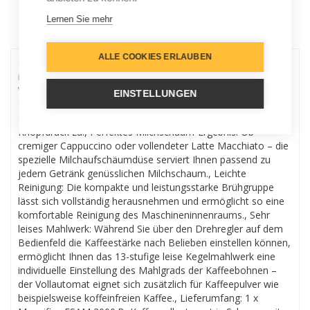
Lernen Sie mehr
Menu
ALLE COOKIES ERLAUBEN
Ihr erster Kaffeevollautomat: Diese De’Longhi Maschine ist
ideal für alle Kaffee-Liebhaber, die zum ersten Mal einen
Vollautomaten besitzen – damit bereiten Sie feine
EINSTELLUNGEN
Kaffeespezialitäten (1 oder 2 Tassen) dank der
Direktwahltasten auf dem Bedienfeld ganz leicht per
Knopfdruck zu., Perfektes Milchschaum-Ergebnis: Ob
cremiger Cappuccino oder vollendeter Latte Macchiato – die
spezielle Milchaufschäumdüse serviert Ihnen passend zu
jedem Getränk genüsslichen Milchschaum., Leichte
Reinigung: Die kompakte und leistungsstarke Brühgruppe
lässt sich vollständig herausnehmen und ermöglicht so eine
komfortable Reinigung des Maschineninnenraums., Sehr
leises Mahlwerk: Während Sie über den Drehregler auf dem
Bedienfeld die Kaffeestärke nach Belieben einstellen können,
ermöglicht Ihnen das 13-stufige leise Kegelmahlwerk eine
individuelle Einstellung des Mahlgrads der Kaffeebohnen –
der Vollautomat eignet sich zusätzlich für Kaffeepulver wie
beispielsweise koffeinfreien Kaffee., Lieferumfang: 1 x