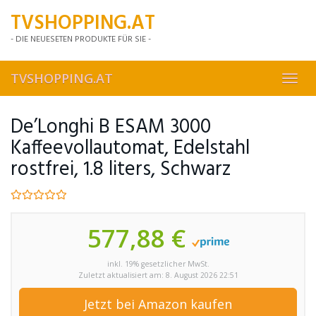
Skip
TVSHOPPING.AT
to
main
- DIE NEUESETEN PRODUKTE FÜR SIE -
content
TVSHOPPING.AT
Toggl
navig
De’Longhi B ESAM 3000
Kaffeevollautomat, Edelstahl
rostfrei, 1.8 liters, Schwarz
577,88 €
inkl. 19% gesetzlicher MwSt.
Zuletzt aktualisiert am: 8. August 2026 22:51
Jetzt bei Amazon kaufen