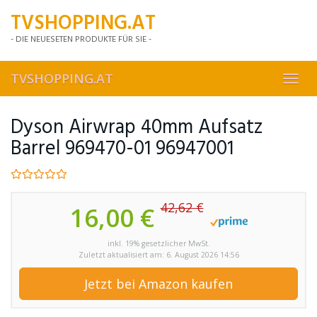
Skip
TVSHOPPING.AT
to
main
- DIE NEUESETEN PRODUKTE FÜR SIE -
content
TVSHOPPING.AT
Toggl
navig
Dyson Airwrap 40mm Aufsatz
Barrel 969470-01 96947001
42,62 €
16,00 €
inkl. 19% gesetzlicher MwSt.
Zuletzt aktualisiert am: 6. August 2026 14:56
Jetzt bei Amazon kaufen