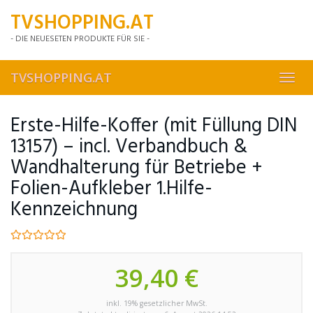
Skip
TVSHOPPING.AT
to
main
- DIE NEUESETEN PRODUKTE FÜR SIE -
content
TVSHOPPING.AT
Toggl
navig
Erste-Hilfe-Koffer (mit Füllung DIN
13157) – incl. Verbandbuch &
Wandhalterung für Betriebe +
Folien-Aufkleber 1.Hilfe-
Kennzeichnung
39,40 €
inkl. 19% gesetzlicher MwSt.