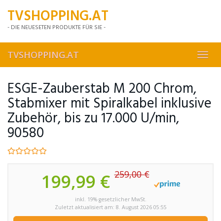
Skip
TVSHOPPING.AT
to
main
- DIE NEUESETEN PRODUKTE FÜR SIE -
content
TVSHOPPING.AT
Toggl
navig
ESGE-Zauberstab M 200 Chrom,
Stabmixer mit Spiralkabel inklusive
Zubehör, bis zu 17.000 U/min,
90580
259,00 €
199,99 €
inkl. 19% gesetzlicher MwSt.
Zuletzt aktualisiert am: 8. August 2026 05:55