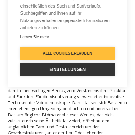
einschließlich des Such und Surfverlaufs,
Menu
Suchbegriffen und Ihnen auf Ihr
Architektur des menschlichen Fasziengewebes, m.
Nutzungsverhalten angepasste Informationen
DVDBroschiertes BuchFaszien sind eines der aktuell
anbieten zu können.
spannendsten Themen, eine Vielzahl an Publikationen
erobern den Markt. Aber auch Techniken wie Faszientraining,
Lernen Sie mehr
Faszienmassage, Faszienyoga und viele mehr drängen ins
Bewusstsein, gefolgt von allen möglichen Hilfsmitteln,
ALLE COOKIES ERLAUBEN
wovon das bekannteste die Faszienrolle sein dürfte. Aber
woraus genau bestehen Faszien? Was ist ihre Funktion und
wie sehen Faszien überhaupt aus?Genau an dieser Frage
EINSTELLUNGEN
setzt dieses Buch an. Jean-Claude Guimberteau, in
Zusammenarbeit mit seinem Koautor Colin Armstrong, führt
den Leser bildlich tief in die Welt der Faszien ein und liefert
damit einen wichtigen Beitrag zum Verständnis ihrer Struktur
und Funktion. Für die Visualisierung verwendet er innovative
Techniken der Videoendoskopie. Damit lassen sich Faszien in
ihrer lebendigen Umgebung beobachten und untersuchen.
Das umfängliche Bildmaterial dieses Werkes, das nicht
zuletzt durch seine Ästhetik fasziniert, offenbart den
unglaublichen Farb- und Gestaltenreichtum der
Gewebestrukturen „unter der Haut“ des lebenden