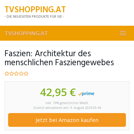
Skip
TVSHOPPING.AT
to
main
- DIE NEUESETEN PRODUKTE FÜR SIE -
content
TVSHOPPING.AT
Toggl
navig
Faszien: Architektur des
menschlichen Fasziengewebes
42,95 €
inkl. 19% gesetzlicher MwSt.
Zuletzt aktualisiert am: 9. August 2026 05:46
Jetzt bei Amazon kaufen