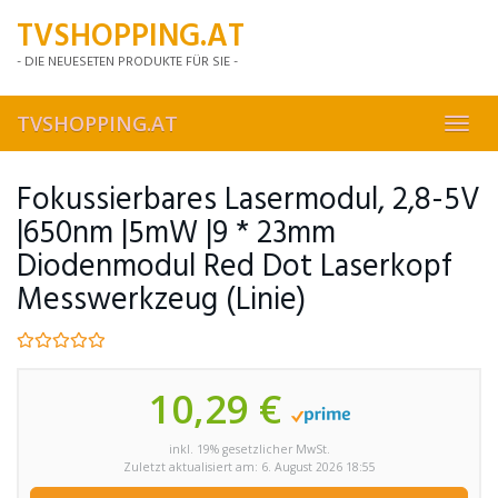
Skip
TVSHOPPING.AT
to
main
- DIE NEUESETEN PRODUKTE FÜR SIE -
content
TVSHOPPING.AT
Toggl
navig
Fokussierbares Lasermodul, 2,8-5V
|650nm |5mW |9 * 23mm
Diodenmodul Red Dot Laserkopf
Messwerkzeug (Linie)
10,29 €
inkl. 19% gesetzlicher MwSt.
Zuletzt aktualisiert am: 6. August 2026 18:55