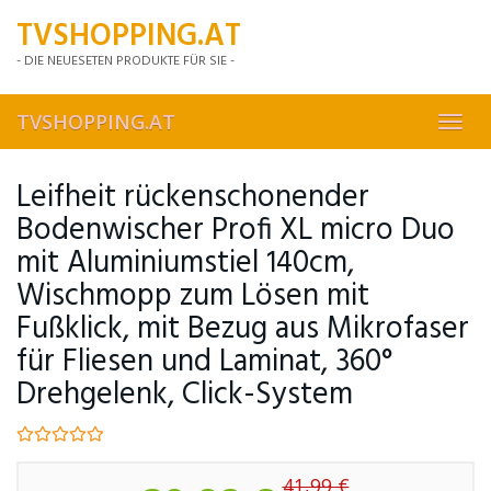
Skip
TVSHOPPING.AT
to
main
- DIE NEUESETEN PRODUKTE FÜR SIE -
content
TVSHOPPING.AT
Toggl
navig
Leifheit rückenschonender
Bodenwischer Profi XL micro Duo
mit Aluminiumstiel 140cm,
Wischmopp zum Lösen mit
Fußklick, mit Bezug aus Mikrofaser
für Fliesen und Laminat, 360°
Drehgelenk, Click-System
41,99 €