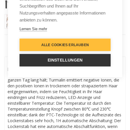
Suchbegriffen und Ihnen auf Ihr
Nutzungsverhalten angepasste Informationen
anbieten zu können.
Lernen Sie mehr
ALLE COOKIES ERLAUBEN
Menu
EINSTELLUNGEN
Keramische Turmalin-Technologie: Lockenstab besteht aus
professionelle Turmalin Keramik, das sorgt dafür, dass Ihr
Haar gesünder und glatter mit glänzenden Locken den
ganzen Tag lang hält; Turmalin emittiert negative Ionen, die
den positiven Ionen in trockenem oder strapaziertem Haar
entgegenwirken, indem sie Feuchtigkeit in Ihr Haar
eindringen und Frizz reduzieren, LED-Anzeige und
einstellbarer Temperatur: Die Temperatur ist durch den
Temperatureinstellung Knopf zwischen 80℃ und 230℃
einstellbar; dank der PTC-Technologie ist die Aufheizrate des
Lockenstabes sehr hoch, 1H automatische Abschaltung: Der
Lockenstab hat eine automatische Abschaltfunktion, wenn