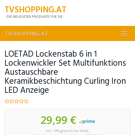
Skip
TVSHOPPING.AT
to
main
- DIE NEUESETEN PRODUKTE FÜR SIE -
content
TVSHOPPING.AT
Toggl
navig
LOETAD Lockenstab 6 in 1
Lockenwickler Set Multifunktions
Austauschbare
Keramikbeschichtung Curling Iron
LED Anzeige
29,99 €
inkl. 19% gesetzlicher MwSt.