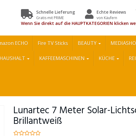
Schnelle Lieferung
Echte Reviews
Gratis mit PRIME
von Käufern
Wenn Sie direkt auf die HAUPTKATEGORIEN klicken we
mazon ECHO
Fire TV Sticks
BEAUTY
MEDIASHO
HAUSHALT
KAFFEEMASCHINEN
KÜCHE
RE
Lunartec 7 Meter Solar-Lichts
Brillantweiß