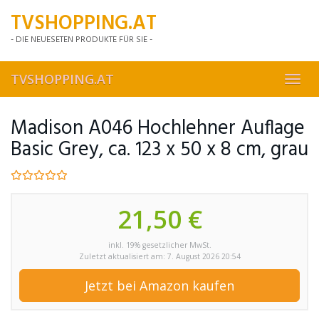
Skip
TVSHOPPING.AT
to
main
- DIE NEUESETEN PRODUKTE FÜR SIE -
content
TVSHOPPING.AT
Toggl
navig
Madison A046 Hochlehner Auflage
Basic Grey, ca. 123 x 50 x 8 cm, grau
21,50 €
inkl. 19% gesetzlicher MwSt.
Zuletzt aktualisiert am: 7. August 2026 20:54
Jetzt bei Amazon kaufen