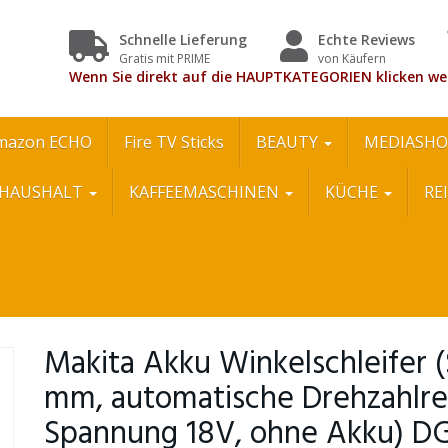
Schnelle Lieferung
Echte Reviews
Gratis mit PRIME
von Käufern
Wenn Sie direkt auf die HAUPTKATEGORIEN klicken we
mazon ECHO
Fire TV Sticks
BEAUTY
MEDIASHO
HAUSHALT
KAFFEEMASCHINEN
KÜCHE
RE
Makita Akku Winkelschleifer (
mm, automatische Drehzahlre
Spannung 18V, ohne Akku) 