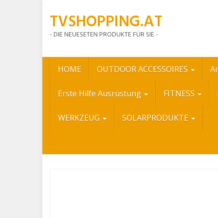
Skip
TVSHOPPING.AT
to
main
- DIE NEUESETEN PRODUKTE FÜR SIE -
content
HOME
OUTDOOR ACCESSOIRES
A
Erste Hilfe Ausrüstung
FITNESS
WERKZEUG
SOLARPRODUKTE