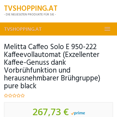
Skip
TVSHOPPING.AT
to
main
- DIE NEUESETEN PRODUKTE FÜR SIE -
content
TVSHOPPING.AT
Toggl
navig
Melitta Caffeo Solo E 950-222
Kaffeevollautomat (Exzellenter
Kaffee-Genuss dank
Vorbrühfunktion und
herausnehmbarer Brühgruppe)
pure black
267,73 €