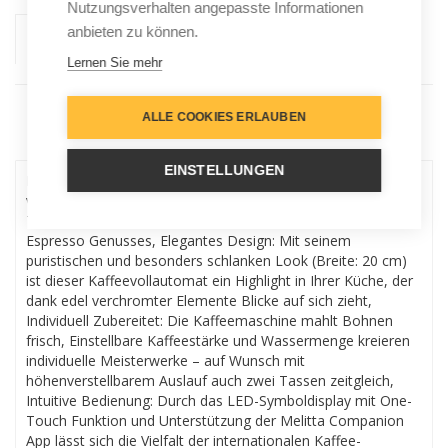
Nutzungsverhalten angepasste Informationen
anbieten zu können.
Lernen Sie mehr
ALLE COOKIES ERLAUBEN
Menu
EINSTELLUNGEN
Einzigartiger Kaffeegenuss: Als ideales Einstiegsgerät
verbindet der Caffeo Solo Kaffeeautomat mit Mahlwerk
Tradition. Ideale für Kaffeeliebhaber des reinen Kaffee und
Espresso Genusses, Elegantes Design: Mit seinem
puristischen und besonders schlanken Look (Breite: 20 cm)
ist dieser Kaffeevollautomat ein Highlight in Ihrer Küche, der
dank edel verchromter Elemente Blicke auf sich zieht,
Individuell Zubereitet: Die Kaffeemaschine mahlt Bohnen
frisch, Einstellbare Kaffeestärke und Wassermenge kreieren
individuelle Meisterwerke – auf Wunsch mit
höhenverstellbarem Auslauf auch zwei Tassen zeitgleich,
Intuitive Bedienung: Durch das LED-Symboldisplay mit One-
Touch Funktion und Unterstützung der Melitta Companion
App lässt sich die Vielfalt der internationalen Kaffee-