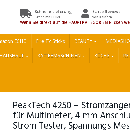
Schnelle Lieferung
Echte Reviews
Gratis mit PRIME
von Käufern
Wenn Sie direkt auf die HAUPTKATEGORIEN klicken we
mazon ECHO
Fire TV Sticks
BEAUTY
MEDIASHO
HAUSHALT
KAFFEEMASCHINEN
KÜCHE
RE
PeakTech 4250 – Stromzange
für Multimeter, 4 mm Anschlu
Strom Tester, Spannungs Mess