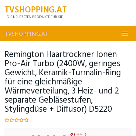
Skip
TVSHOPPING.AT
to
main
- DIE NEUESETEN PRODUKTE FÜR SIE -
content
TVSHOPPING.AT
Toggl
navig
Remington Haartrockner Ionen
Pro-Air Turbo (2400W, geringes
Gewicht, Keramik-Turmalin-Ring
für eine gleichmäßige
Wärmeverteilung, 3 Heiz- und 2
separate Gebläsestufen,
Stylingdüse + Diffusor) D5220
39,99 €