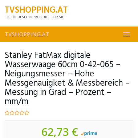
Skip
TVSHOPPING.AT
to
main
- DIE NEUESETEN PRODUKTE FÜR SIE -
content
TVSHOPPING.AT
Toggl
navig
Stanley FatMax digitale
Wasserwaage 60cm 0-42-065 –
Neigungsmesser – Hohe
Messgenauigket & Messbereich –
Messung in Grad – Prozent –
mm/m
62,73 €