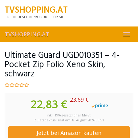
Skip
TVSHOPPING.AT
to
main
- DIE NEUESETEN PRODUKTE FÜR SIE -
content
TVSHOPPING.AT
Toggl
navig
Ultimate Guard UGD010351 – 4-
Pocket Zip Folio Xeno Skin,
schwarz
23,69 €
22,83 €
inkl. 19% gesetzlicher MwSt.
Zuletzt aktualisiert am: 8. August 2026 05:51
Jetzt bei Amazon kaufen