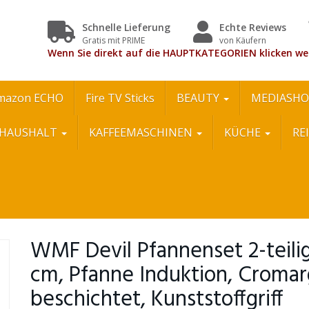
Schnelle Lieferung
Echte Reviews
Gratis mit PRIME
von Käufern
Wenn Sie direkt auf die HAUPTKATEGORIEN klicken we
mazon ECHO
Fire TV Sticks
BEAUTY
MEDIASHO
HAUSHALT
KAFFEEMASCHINEN
KÜCHE
RE
WMF Devil Pfannenset 2-teili
cm, Pfanne Induktion, Cromar
beschichtet, Kunststoffgriff