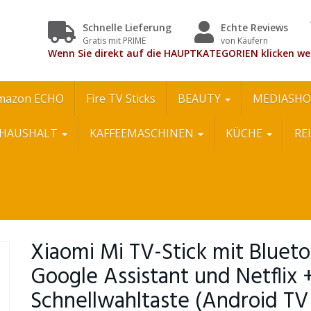
Schnelle Lieferung
Echte Reviews
Gratis mit PRIME
von Käufern
Wenn Sie direkt auf die HAUPTKATEGORIEN klicken we
mazon ECHO
Fire TV Sticks
BEAUTY
MEDIASHO
HAUSHALT
KAFFEEMASCHINEN
KÜCHE
RE
Xiaomi Mi TV-Stick mit Bluet
Google Assistant und Netflix 
Schnellwahltaste (Android TV 