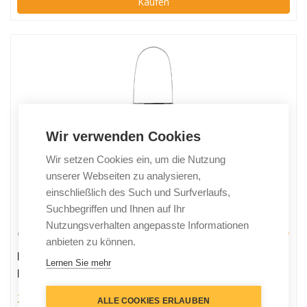
Kaufen
Wir verwenden Cookies
Wir setzen Cookies ein, um die Nutzung
unserer Webseiten zu analysieren,
einschließlich des Such und Surfverlaufs,
Suchbegriffen und Ihnen auf Ihr
Nutzungsverhalten angepasste Informationen
die Höhle der Löwen
anbieten zu können.
Bügel-Clou 00022 Bügelhilfe | Bekannt aus dem TV |
Lernen Sie mehr
Für Ärmel von Hemden, Blusen & Shirts | Verhindert
Knittern und Falten | Spart Zeit | Edelstahl | Mit
24,90 €
ALLE COOKIES ERLAUBEN