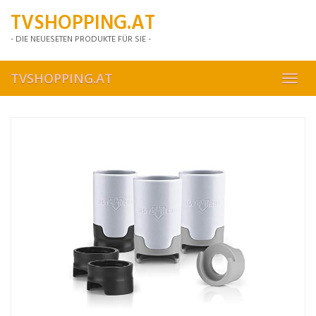
Skip
TVSHOPPING.AT
to
main
- DIE NEUESETEN PRODUKTE FÜR SIE -
content
TVSHOPPING.AT
Toggl
navig