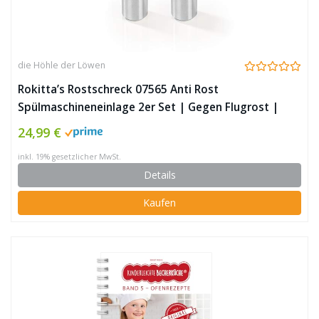
die Höhle der Löwen
Rokitta’s Rostschreck 07565 Anti Rost
Spülmaschineneinlage 2er Set | Gegen Flugrost |
Verhindert Rostflecken Auf Besteck, Töpfen &
24,99 €
Pfannen | Ohne Chemie | Für Ca. 600
inkl. 19% gesetzlicher MwSt.
Spülgänge/Einlage
Details
Kaufen