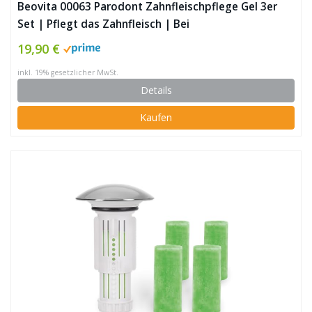
Beovita 00063 Parodont Zahnfleischpflege Gel 3er
Set | Pflegt das Zahnfleisch | Bei
Zahnfleischproblemen (Parodontose und
19,90 €
Zahnfleischentzündungen) | Dermatologisch
inkl. 19% gesetzlicher MwSt.
getestet | Vegetarisch/Vegan
Details
Kaufen