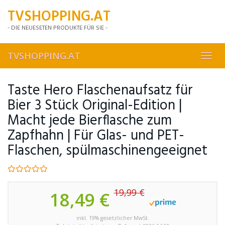
Skip
TVSHOPPING.AT
to
main
- DIE NEUESETEN PRODUKTE FÜR SIE -
content
TVSHOPPING.AT
Toggl
navig
Taste Hero Flaschenaufsatz für
Bier 3 Stück Original-Edition |
Macht jede Bierflasche zum
Zapfhahn | Für Glas- und PET-
Flaschen, spülmaschinengeeignet
19,99 €
18,49 €
inkl. 19% gesetzlicher MwSt.