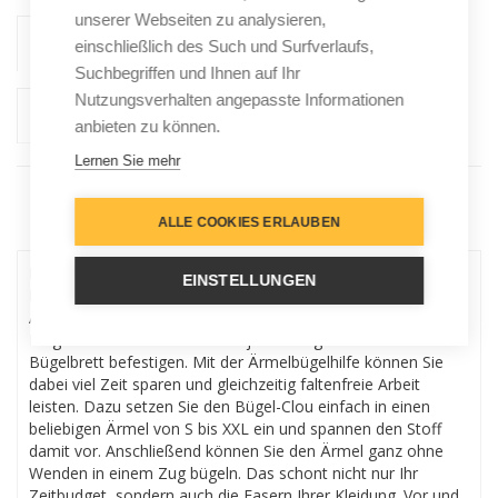
unserer Webseiten zu analysieren,
einschließlich des Such und Surfverlaufs,
Suchbegriffen und Ihnen auf Ihr
Nutzungsverhalten angepasste Informationen
anbieten zu können.
Lernen Sie mehr
ALLE COOKIES ERLAUBEN
Menu
Die Bügel-Clou Ärmelbügelhilfe ist ein einzigartiger
EINSTELLUNGEN
Haushalthelfer zum Bügeln von Hemden-, Blusen-,
Anzugsärmel und sogar vielen Hosen. Dank des cleveren
Magnethalters können Sie ihn jederzeit griffbereit am
Bügelbrett befestigen. Mit der Ärmelbügelhilfe können Sie
dabei viel Zeit sparen und gleichzeitig faltenfreie Arbeit
leisten. Dazu setzen Sie den Bügel-Clou einfach in einen
beliebigen Ärmel von S bis XXL ein und spannen den Stoff
damit vor. Anschließend können Sie den Ärmel ganz ohne
Wenden in einem Zug bügeln. Das schont nicht nur Ihr
Zeitbudget, sondern auch die Fasern Ihrer Kleidung. Vor und