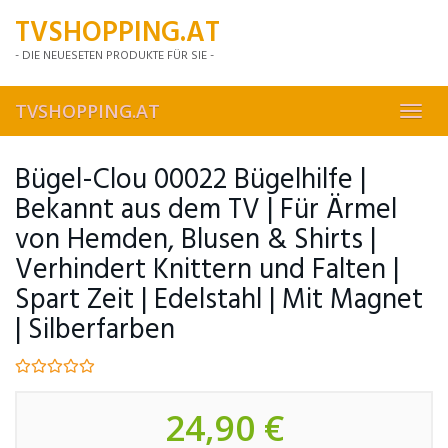
Skip
TVSHOPPING.AT
to
main
- DIE NEUESETEN PRODUKTE FÜR SIE -
content
TVSHOPPING.AT
Toggl
navig
Bügel-Clou 00022 Bügelhilfe |
Bekannt aus dem TV | Für Ärmel
von Hemden, Blusen & Shirts |
Verhindert Knittern und Falten |
Spart Zeit | Edelstahl | Mit Magnet
| Silberfarben
24,90 €