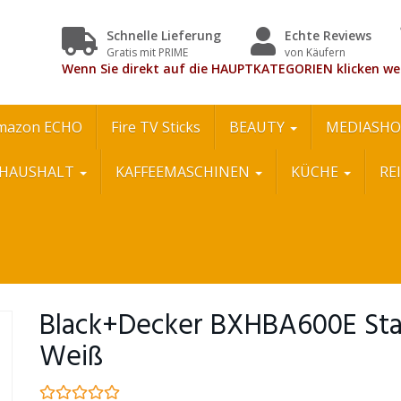
Schnelle Lieferung
Echte Reviews
Gratis mit PRIME
von Käufern
Wenn Sie direkt auf die HAUPTKATEGORIEN klicken we
mazon ECHO
Fire TV Sticks
BEAUTY
MEDIASHO
HAUSHALT
KAFFEEMASCHINEN
KÜCHE
RE
Black+Decker BXHBA600E Stab
Weiß