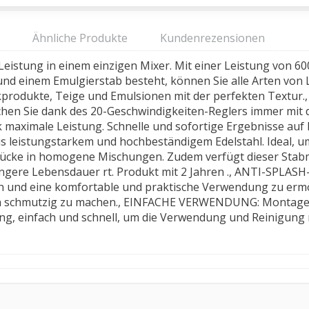
Ähnliche Produkte
Kundenrezensionen
eistung in einem einzigen Mixer. Mit einer Leistung von 
nd einem Emulgierstab besteht, können Sie alle Arten von 
ckprodukte, Teige und Emulsionen mit der perfekten Textur
hen Sie dank des 20-Geschwindigkeiten-Reglers immer mit d
maximale Leistung. Schnelle und sofortige Ergebnisse auf k
 leistungstarkem und hochbeständigem Edelstahl. Ideal, u
Stücke in homogene Mischungen. Zudem verfügt dieser Sta
ängere Lebensdauer rt. Produkt mit 2 Jahren ., ANTI-SPLAS
en und eine komfortable und praktische Verwendung zu ermög
ich schmutzig zu machen., EINFACHE VERWENDUNG: Montage
g, einfach und schnell, um die Verwendung und Reinigung n