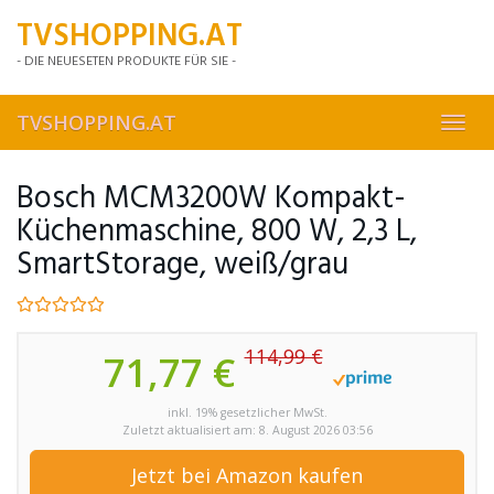
Skip
TVSHOPPING.AT
to
main
- DIE NEUESETEN PRODUKTE FÜR SIE -
content
TVSHOPPING.AT
Toggl
navig
Bosch MCM3200W Kompakt-
Küchenmaschine, 800 W, 2,3 L,
SmartStorage, weiß/grau
114,99 €
71,77 €
inkl. 19% gesetzlicher MwSt.
Zuletzt aktualisiert am: 8. August 2026 03:56
Jetzt bei Amazon kaufen