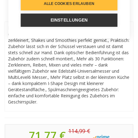
ALLE COOKIES ERLAUBEN
Menu
EINSTELLUNGEN
Mixer mit MultiLevel6 Messer: konstant gute Ergebnisse
dank der drei Doppelmesser – Zutaten werden präzise
zerkleinert, Shakes und Smoothies perfekt gemixt., Praktisch:
Zubehör lässt sich in der Schüssel verstauen und ist damit
stets schnell zur Hand. Dank optischer Bedienführung ist das
Zubehör zudem schnell montiert., Mehr als 30 Funktionen:
Zerkleinern, Reiben, Mixen und vieles mehr – dank
vielfältigem Zubehör wie Edelstahl-Universalmesser und
MultiLevel6 Messer., Mehr Platz selbst in der kleinsten Küche
– dank kompaktem I-Shape Design mit kleinerer
Gerätestandfläche., Spülmaschinengeeignetes Zubehör:
einfache und komfortable Reinigung des Zubehörs im
Geschirrspüler.
114,99 €
71,77 €