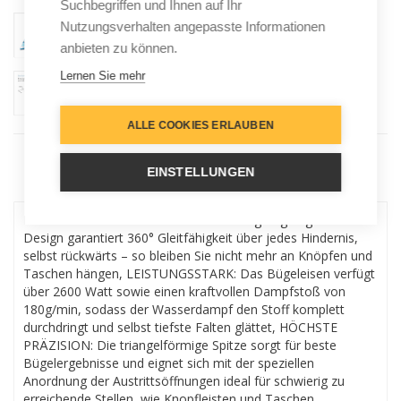
Suchbegriffen und Ihnen auf Ihr
Nutzungsverhalten angepasste Informationen
anbieten zu können.
Lernen Sie mehr
ALLE COOKIES ERLAUBEN
EINSTELLUNGEN
Menu
FREEGLIDE 3D BÜGELSOHLE: Das einzigartig abgerundete
Design garantiert 360° Gleitfähigkeit über jedes Hindernis,
selbst rückwärts – so bleiben Sie nicht mehr an Knöpfen und
Taschen hängen, LEISTUNGSSTARK: Das Bügeleisen verfügt
über 2600 Watt sowie einen kraftvollen Dampfstoß von
180g/min, sodass der Wasserdampf den Stoff komplett
durchdringt und selbst tiefste Falten glättet, HÖCHSTE
PRÄZISION: Die triangelförmige Spitze sorgt für beste
Bügelergebnisse und eignet sich mit der speziellen
Anordnung der Austrittsöffnungen ideal für schwierig zu
erreichende Stellen, wie Knopfleisten und Taschen,