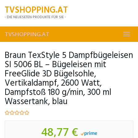
Skip
TVSHOPPING.AT
to
main
- DIE NEUESETEN PRODUKTE FÜR SIE -
content
TVSHOPPING.AT
Toggl
navig
Braun TexStyle 5 Dampfbügeleisen
SI 5006 BL – Bügeleisen mit
FreeGlide 3D Bügelsohle,
Vertikaldampf, 2600 Watt,
Dampfstoß 180 g/min, 300 ml
Wassertank, blau
48,77 €