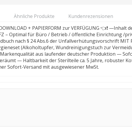
Ähnliche Produkte
Kundenrezensionen
DOWNLOAD + PAPIERFORM zur VERFÜGUNG 👈❗ —Inhalt des No
 – Optimal für Büro / Betrieb / öffentliche Einrichtung /pr
ndbuch nach § 24 Abs.6 der Unfallverhütungsvorschrift M
ieneset (Alkoholtupfer, Wundreinigungstuch zur Vermeidun
 Markenqualität aus laufender deutscher Produktion — Sofo
eräumt — Haltbarkeit der Sterilteile ca. 5 Jahre, robuster K
cher Sofort-Versand mit ausgewiesener MwSt.