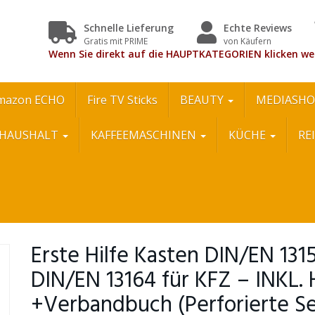
Schnelle Lieferung
Echte Reviews
Gratis mit PRIME
von Käufern
Wenn Sie direkt auf die HAUPTKATEGORIEN klicken we
mazon ECHO
Fire TV Sticks
BEAUTY
MEDIASHO
HAUSHALT
KAFFEEMASCHINEN
KÜCHE
RE
Erste Hilfe Kasten DIN/EN 13
DIN/EN 13164 für KFZ – INKL.
+Verbandbuch (Perforierte Se