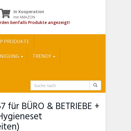
In Kooperation
mit AMAZON
rden benfalls Produkte angezeigt!
P PRODUKTE
INIGUNG
TRENDY
157 für BÜRO & BETRIEBE +
 Hygieneset
iten)