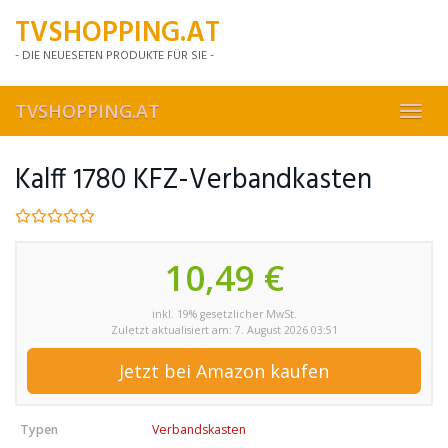
Skip
TVSHOPPING.AT
to
main
- DIE NEUESETEN PRODUKTE FÜR SIE -
content
TVSHOPPING.AT
Toggl
navig
Kalff 1780 KFZ-Verbandkasten
10,49 €
inkl. 19% gesetzlicher MwSt.
Zuletzt aktualisiert am: 7. August 2026 03:51
Jetzt bei Amazon kaufen
Typen
Verbandskasten