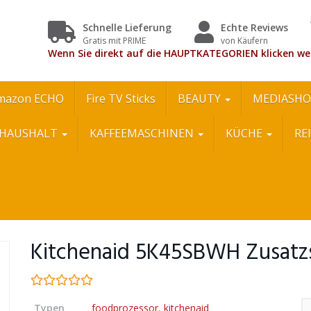
Schnelle Lieferung
Echte Reviews
Gratis mit PRIME
von Käufern
Wenn Sie direkt auf die HAUPTKATEGORIEN klicken we
mazon ECHO
Fire TV Sticks
BEAUTY
MEDIASHO
HAUSHALT
KAFFEEMASCHINEN
KÜCHE
RE
Kitchenaid 5K45SBWH Zusatzsc
Typen
foodprozessor
,
kitchenaid