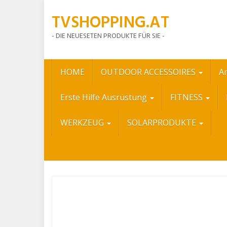
Skip
TVSHOPPING.AT
to
main
- DIE NEUESETEN PRODUKTE FÜR SIE -
content
HOME
OUTDOOR ACCESSOIRES
A
Erste Hilfe Ausrüstung
FITNESS
WERKZEUG
SOLARPRODUKTE