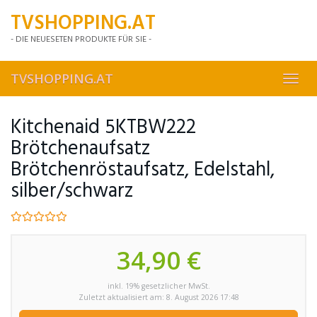
Skip
TVSHOPPING.AT
to
main
- DIE NEUESETEN PRODUKTE FÜR SIE -
content
TVSHOPPING.AT
Toggl
navig
Kitchenaid 5KTBW222
Brötchenaufsatz
Brötchenröstaufsatz, Edelstahl,
silber/schwarz
34,90 €
inkl. 19% gesetzlicher MwSt.
Zuletzt aktualisiert am: 8. August 2026 17:48