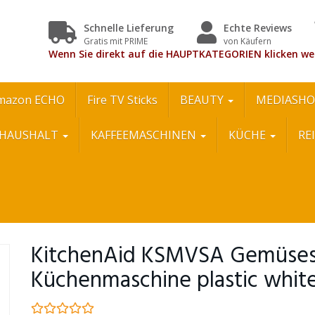
Schnelle Lieferung
Echte Reviews
Gratis mit PRIME
von Käufern
Wenn Sie direkt auf die HAUPTKATEGORIEN klicken we
mazon ECHO
Fire TV Sticks
BEAUTY
MEDIASHO
HAUSHALT
KAFFEEMASCHINEN
KÜCHE
RE
KitchenAid KSMVSA Gemüsesc
Küchenmaschine plastic whit