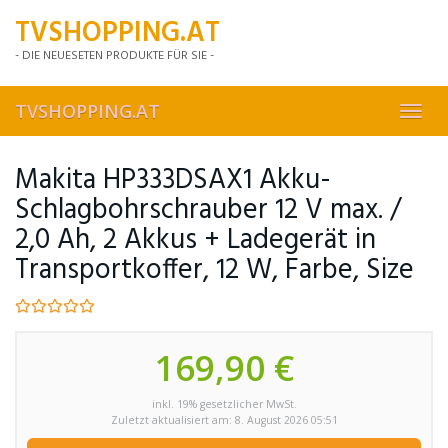
Skip
TVSHOPPING.AT
to
main
- DIE NEUESETEN PRODUKTE FÜR SIE -
content
TVSHOPPING.AT
Toggl
navig
Makita HP333DSAX1 Akku-
Schlagbohrschrauber 12 V max. /
2,0 Ah, 2 Akkus + Ladegerät in
Transportkoffer, 12 W, Farbe, Size
169,90 €
inkl. 19% gesetzlicher MwSt.
Zuletzt aktualisiert am: 8. August 2026 05:51