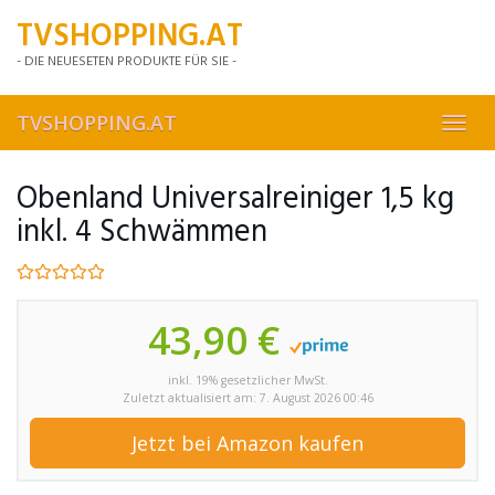
Skip
TVSHOPPING.AT
to
main
- DIE NEUESETEN PRODUKTE FÜR SIE -
content
TVSHOPPING.AT
Toggl
navig
Obenland Universalreiniger 1,5 kg
inkl. 4 Schwämmen
43,90 €
inkl. 19% gesetzlicher MwSt.
Zuletzt aktualisiert am: 7. August 2026 00:46
Jetzt bei Amazon kaufen