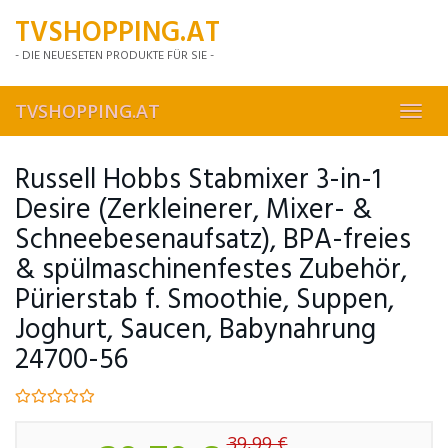
Skip
TVSHOPPING.AT
to
main
- DIE NEUESETEN PRODUKTE FÜR SIE -
content
TVSHOPPING.AT
Toggl
navig
Russell Hobbs Stabmixer 3-in-1
Desire (Zerkleinerer, Mixer- &
Schneebesenaufsatz), BPA-freies
& spülmaschinenfestes Zubehör,
Pürierstab f. Smoothie, Suppen,
Joghurt, Saucen, Babynahrung
24700-56
39,99 €