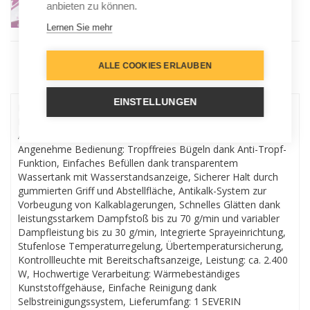
anbieten zu können.
Lernen Sie mehr
ALLE COOKIES ERLAUBEN
Menu
EINSTELLUNGEN
Der eifrige Haushaltshelfer: Besonders gleitfähiges
Dampfbügeleisen mit keramikbeschichteter Bügelsohle und
Antihaft-Effekt – Ideal zum Dampf- und Trockenbügeln,
Angenehme Bedienung: Tropffreies Bügeln dank Anti-Tropf-
Funktion, Einfaches Befüllen dank transparentem
Wassertank mit Wasserstandsanzeige, Sicherer Halt durch
gummierten Griff und Abstellfläche, Antikalk-System zur
Vorbeugung von Kalkablagerungen, Schnelles Glätten dank
leistungsstarkem Dampfstoß bis zu 70 g/min und variabler
Dampfleistung bis zu 30 g/min, Integrierte Sprayeinrichtung,
Stufenlose Temperaturregelung, Übertemperatursicherung,
Kontrollleuchte mit Bereitschaftsanzeige, Leistung: ca. 2.400
W, Hochwertige Verarbeitung: Wärmebeständiges
Kunststoffgehäuse, Einfache Reinigung dank
Selbstreinigungssystem, Lieferumfang: 1 SEVERIN