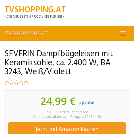
Skip
TVSHOPPING.AT
to
main
- DIE NEUESETEN PRODUKTE FÜR SIE -
content
TVSHOPPING.AT
Toggl
navig
SEVERIN Dampfbügeleisen mit
Keramiksohle, ca. 2.400 W, BA
3243, Weiß/Violett
24,99 €
inkl. 19% gesetzlicher MwSt.
Zuletzt aktualisiert am: 7. August 2026 14:58
Jetzt bei Amazon kaufen