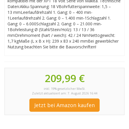
kompatibel mit der XPT 18 Volt Serie von Makita. Technische
Daten:Akku-Spannung: 18 VBohrfutterspannweite: 1,5 –
13 mmLeerlaufdrehzahl 1. Gang: 0 – 400 min-
1Leerlaufdrehzahl 2. Gang: 0 – 1.400 min-1Schlagzahl 1.
Gang: 0 – 6.000Schlagzahl 2. Gang: 0 – 21.000 min-
1Bohrleistung Ø (Stahl/Stein/Holz): 13 / 13 / 36
mmDrehmoment (hart / weich): 42 / 24 NmNettogewicht:
1,7 kgMaße (L x B x H): 239 x 83 x 240 mmBei gewerblicher
Nutzung beachten Sie bitte die Bauvorschriften!
209,99 €
inkl. 19% gesetzlicher MwSt.
Zuletzt aktualisiert am: 7. August 2026 16:44
Jetzt bei Amazon kaufen