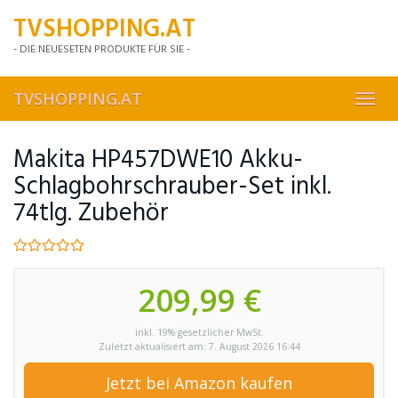
Skip
TVSHOPPING.AT
to
main
- DIE NEUESETEN PRODUKTE FÜR SIE -
content
TVSHOPPING.AT
Toggl
navig
Makita HP457DWE10 Akku-
Schlagbohrschrauber-Set inkl.
74tlg. Zubehör
209,99 €
inkl. 19% gesetzlicher MwSt.
Zuletzt aktualisiert am: 7. August 2026 16:44
Jetzt bei Amazon kaufen