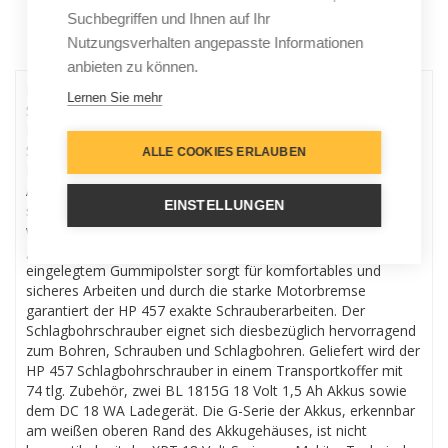
Suchbegriffen und Ihnen auf Ihr
Nutzungsverhalten angepasste Informationen
Menu
anbieten zu können.
Lieferumfang:- Makita HP 457 DWE 18 Volt Akku
Lernen Sie mehr
Schlagbohrschrauber- 2 x Makita BL 1815G 18 Volt 1,5 Ah Li-
Ion Akku- 1 x Makita DC 18 WA Ladegerät- 74 tlg. Zubehör-
Set- 1 x Makita Werkzeug Transportkoffer aus
ALLE COOKIES ERLAUBEN
KunststoffProduktbeschreibung:Der HP 457 ist ein 18 Volt
Akku betriebener Schlagbohrschrauber von Makita mit einem
EINSTELLUNGEN
staubgeschützten 2 Gang Planetengetriebe ausgestattet,
wodurch mit 16 Drehmomentstufen und einer Bohrstufe
gearbeitet werden kann. Der rutschfeste Handgriff mit
eingelegtem Gummipolster sorgt für komfortables und
sicheres Arbeiten und durch die starke Motorbremse
garantiert der HP 457 exakte Schrauberarbeiten. Der
Schlagbohrschrauber eignet sich diesbezüglich hervorragend
zum Bohren, Schrauben und Schlagbohren. Geliefert wird der
HP 457 Schlagbohrschrauber in einem Transportkoffer mit
74 tlg. Zubehör, zwei BL 1815G 18 Volt 1,5 Ah Akkus sowie
dem DC 18 WA Ladegerät. Die G-Serie der Akkus, erkennbar
am weißen oberen Rand des Akkugehäuses, ist nicht